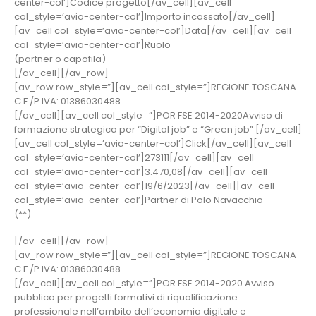
center-col’]Codice progetto[/av_cell][av_cell
col_style=’avia-center-col’]Importo incassato[/av_cell]
[av_cell col_style=’avia-center-col’]Data[/av_cell][av_cell
col_style=’avia-center-col’]Ruolo
(partner o capofila)
[/av_cell][/av_row]
[av_row row_style=”][av_cell col_style=”]REGIONE TOSCANA
C.F./P.IVA: 01386030488
[/av_cell][av_cell col_style=”]POR FSE 2014-2020Avviso di
formazione strategica per “Digital job” e “Green job” [/av_cell]
[av_cell col_style=’avia-center-col’]Click[/av_cell][av_cell
col_style=’avia-center-col’]273111[/av_cell][av_cell
col_style=’avia-center-col’]3.470,08[/av_cell][av_cell
col_style=’avia-center-col’]19/6/2023[/av_cell][av_cell
col_style=’avia-center-col’]Partner di Polo Navacchio
(**)
[/av_cell][/av_row]
[av_row row_style=”][av_cell col_style=”]REGIONE TOSCANA
C.F./P.IVA: 01386030488
[/av_cell][av_cell col_style=”]POR FSE 2014-2020 Avviso
pubblico per progetti formativi di riqualificazione
professionale nell’ambito dell’economia digitale e