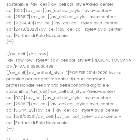
sostenibile[/av_cell][av_cell col_style=’avia-center-
col’]D2C[/av_cell][av_cell col_style=’avia-center-
col’]298617[/av_cell][av_cell col_style=’avia-center-
col’]9.294,40[/av_cell][av_cell col_style=’avia-center-
col’]24/3/2023[/av_cell][av_cell col_style=’avia-center-
col’]Partner di Polo Navacchio
(**)
[/av_cell][/av_row]
[av_row row_style=”][av_cell col_style=”]REGIONE TOSCANA
C.F./P.IVA: 01386030488
[/av_cell][av_cell col_style=”]POR FSE 2014-2020 Avviso
pubblico per progetti formativi di riqualificazione
professionale nell’ambito dell’economia digitale e
sostenibile[/av_cell][av_cell col_style=’avia-center-
col’]D2C[/av_cell][av_cell col_style=’avia-center-
col’]298617[/av_cell][av_cell col_style=’avia-center-
col’]5.544, 25[/av_cell][av_cell col_style=’avia-center-
col’]6/6/2023[/av_cell][av_cell col_style=’avia-center-
col’]Partner di Polo Navacchio
(**)