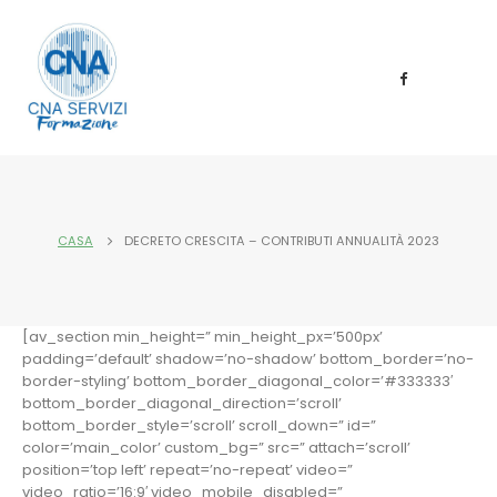
CASA
DECRETO CRESCITA – CONTRIBUTI ANNUALITÀ 2023
[av_section min_height=” min_height_px=’500px’
padding=’default’ shadow=’no-shadow’ bottom_border=’no-
border-styling’ bottom_border_diagonal_color=’#333333′
bottom_border_diagonal_direction=’scroll’
bottom_border_style=’scroll’ scroll_down=” id=”
color=’main_color’ custom_bg=” src=” attach=’scroll’
position=’top left’ repeat=’no-repeat’ video=”
video_ratio=’16:9′ video_mobile_disabled=”