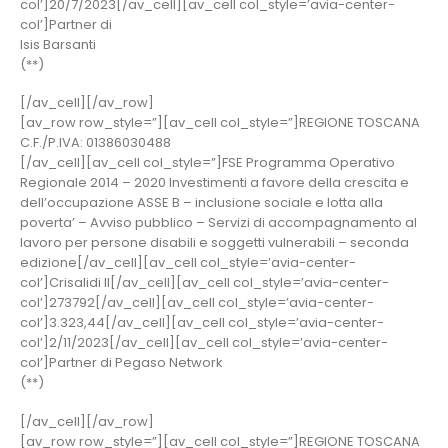
col’]20/7/2023[/av_cell][av_cell col_style=’avia-center-
col’]Partner di
Isis Barsanti
(**)
[/av_cell][/av_row]
[av_row row_style=”][av_cell col_style=”]REGIONE TOSCANA
C.F./P.IVA: 01386030488
[/av_cell][av_cell col_style=”]FSE Programma Operativo
Regionale 2014 – 2020 Investimenti a favore della crescita e
dell’occupazione ASSE B – inclusione sociale e lotta alla
poverta’ – Avviso pubblico – Servizi di accompagnamento al
lavoro per persone disabili e soggetti vulnerabili – seconda
edizione[/av_cell][av_cell col_style=’avia-center-
col’]Crisalidi II[/av_cell][av_cell col_style=’avia-center-
col’]273792[/av_cell][av_cell col_style=’avia-center-
col’]3.323,44[/av_cell][av_cell col_style=’avia-center-
col’]2/11/2023[/av_cell][av_cell col_style=’avia-center-
col’]Partner di Pegaso Network
(**)
[/av_cell][/av_row]
[av_row row_style=”][av_cell col_style=”]REGIONE TOSCANA