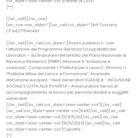
col_style=’avia-center-col’]Partner di CEDIT
(**)
[/av_cell][/av_row]
[av_row row_style=”][av_cell col_style=”]Arti Toscana
CF 94277540483
[/av_cell][av_cell col_style=”]Avviso pubblico n. 1 per
l’attuazione del Programma Garanzia Occupabilità dei
Lavoratori – da finanziare nell’ambito del Piano Nazionale di
Ripresa e Resilienza (PNRR), Missione 5 “Inclusione e
coesione”, Componente 1 “Politiche per il Lavoro”, Riforma 1.1
“Politiche Attive del Lavoro e Formazione”, finanziato
dall’Unione europea – Next Generation EUASSE B – INCLUSIONE
SOCIALE E LOTTA ALLA POVERTA’- Avviso publco Servizi di
accompagnamento al lavoro per persone disabili e soggetti
vulnerabili
[/av_cell][av_cell col_style=’avia-center-col’][/av_cell]
[av_cell col_style=’avia-center-col’]543[/av_cell][av_cell
col_style=’avia-center-col’]10.875,00[/av_cell][av_cell
col_style=’avia-center-col’]16/11/2023[/av_cell][av_cell
col_style=’avia-center-col’]Capofila
(*)