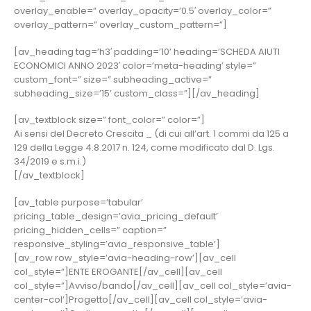
overlay_enable=” overlay_opacity=’0.5′ overlay_color=”
overlay_pattern=” overlay_custom_pattern=”]
[av_heading tag=’h3′ padding=’10’ heading=’SCHEDA AIUTI
ECONOMICI ANNO 2023′ color=’meta-heading’ style=”
custom_font=” size=” subheading_active=”
subheading_size=’15’ custom_class=”][/av_heading]
[av_textblock size=” font_color=” color=”]
Ai sensi del Decreto Crescita _ (di cui all’art. 1 commi da 125 a
129 della Legge 4.8.2017 n. 124, come modificato dal D. Lgs.
34/2019 e s.m.i.)
[/av_textblock]
[av_table purpose=’tabular’
pricing_table_design=’avia_pricing_default’
pricing_hidden_cells=” caption=”
responsive_styling=’avia_responsive_table’]
[av_row row_style=’avia-heading-row’][av_cell
col_style=”]ENTE EROGANTE[/av_cell][av_cell
col_style=”]Avviso/bando[/av_cell][av_cell col_style=’avia-
center-col’]Progetto[/av_cell][av_cell col_style=’avia-