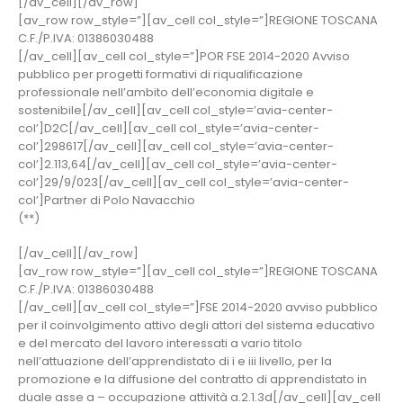
[/av_cell][/av_row]
[av_row row_style=”][av_cell col_style=”]REGIONE TOSCANA
C.F./P.IVA: 01386030488
[/av_cell][av_cell col_style=”]POR FSE 2014-2020 Avviso
pubblico per progetti formativi di riqualificazione
professionale nell’ambito dell’economia digitale e
sostenibile[/av_cell][av_cell col_style=’avia-center-
col’]D2C[/av_cell][av_cell col_style=’avia-center-
col’]298617[/av_cell][av_cell col_style=’avia-center-
col’]2.113,64[/av_cell][av_cell col_style=’avia-center-
col’]29/9/023[/av_cell][av_cell col_style=’avia-center-
col’]Partner di Polo Navacchio
(**)
[/av_cell][/av_row]
[av_row row_style=”][av_cell col_style=”]REGIONE TOSCANA
C.F./P.IVA: 01386030488
[/av_cell][av_cell col_style=”]FSE 2014-2020 avviso pubblico
per il coinvolgimento attivo degli attori del sistema educativo
e del mercato del lavoro interessati a vario titolo
nell’attuazione dell’apprendistato di i e iii livello, per la
promozione e la diffusione del contratto di apprendistato in
duale asse a – occupazione attività a.2.1.3d[/av_cell][av_cell