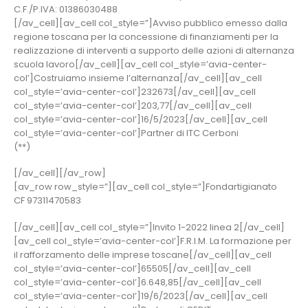
C.F./P.IVA: 01386030488
[/av_cell][av_cell col_style=”]Avviso pubblico emesso dalla
regione toscana per la concessione di finanziamenti per la
realizzazione di interventi a supporto delle azioni di alternanza
scuola lavoro[/av_cell][av_cell col_style=’avia-center-
col’]Costruiamo insieme l’alternanza[/av_cell][av_cell
col_style=’avia-center-col’]232673[/av_cell][av_cell
col_style=’avia-center-col’]203,77[/av_cell][av_cell
col_style=’avia-center-col’]16/5/2023[/av_cell][av_cell
col_style=’avia-center-col’]Partner di ITC Cerboni
(**)
[/av_cell][/av_row]
[av_row row_style=”][av_cell col_style=”]Fondartigianato
CF 97311470583
[/av_cell][av_cell col_style=”]Invito 1-2022 linea 2[/av_cell]
[av_cell col_style=’avia-center-col’]F.R.I.M. La formazione per
il rafforzamento delle imprese toscane[/av_cell][av_cell
col_style=’avia-center-col’]65505[/av_cell][av_cell
col_style=’avia-center-col’]6.648,85[/av_cell][av_cell
col_style=’avia-center-col’]19/6/2023[/av_cell][av_cell