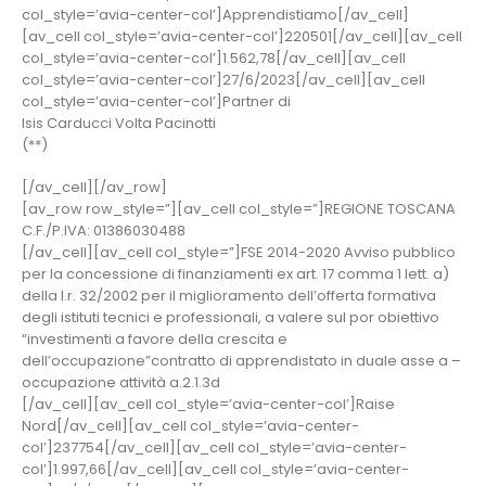
col_style=’avia-center-col’]Apprendistiamo[/av_cell]
[av_cell col_style=’avia-center-col’]220501[/av_cell][av_cell
col_style=’avia-center-col’]1.562,78[/av_cell][av_cell
col_style=’avia-center-col’]27/6/2023[/av_cell][av_cell
col_style=’avia-center-col’]Partner di
Isis Carducci Volta Pacinotti
(**)
[/av_cell][/av_row]
[av_row row_style=”][av_cell col_style=”]REGIONE TOSCANA
C.F./P.IVA: 01386030488
[/av_cell][av_cell col_style=”]FSE 2014-2020 Avviso pubblico
per la concessione di finanziamenti ex art. 17 comma 1 lett. a)
della l.r. 32/2002 per il miglioramento dell’offerta formativa
degli istituti tecnici e professionali, a valere sul por obiettivo
“investimenti a favore della crescita e
dell’occupazione”contratto di apprendistato in duale asse a –
occupazione attività a.2.1.3d
[/av_cell][av_cell col_style=’avia-center-col’]Raise
Nord[/av_cell][av_cell col_style=’avia-center-
col’]237754[/av_cell][av_cell col_style=’avia-center-
col’]1.997,66[/av_cell][av_cell col_style=’avia-center-