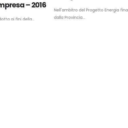
impresa – 2016
Nell'ambitro del Progetto Energia fin
dalla Provincia...
tta ai fini della...
bisogni
Indagini nel settore d
 settore dela
Nautica 2011
ogetto AQUA –
Nell'ambito dle Progetto AQUA Scuola
mestieri...
to AQUA finanziato dalla