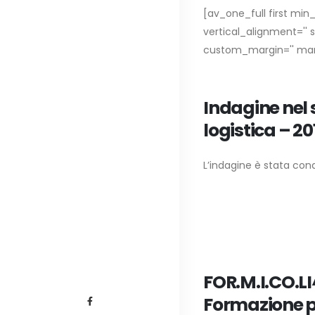
[av_one_full first min_
vertical_alignment='' 
custom_margin='' marg
Indagine nel 
logistica – 20
L’indagine è stata condo
FOR.M.I.CO.LI
Formazione p