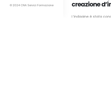
creazione d’
© 2024 CNA Servizi Formazione
L’indagine è stata condo
Indagine fab
formativi nel
nautica – pr
aprile 2011
Nell'ambito del proget
Provincia di...