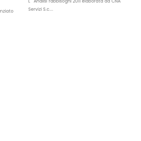
L' Analisi fabbisogni 2011 elaborata da CNA
Servizi S.c....
anziato
ella
 dei