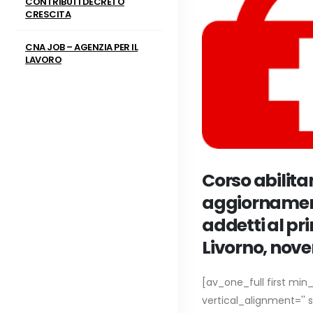
CONTRIBUTI DECRETO
CRESCITA
CNA JOB – AGENZIA PER IL
LAVORO
Corso abilitan
aggiornamen
addetti al pr
Livorno, nov
[av_one_full first min_
vertical_alignment='' 