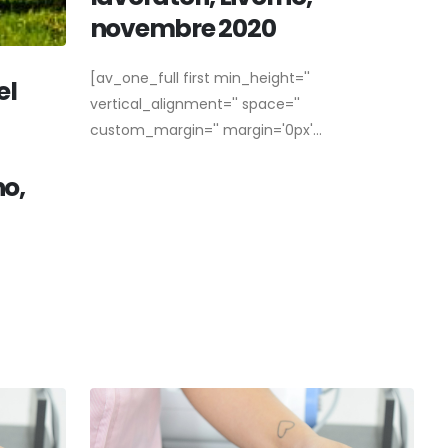
novembre 2020
[av_one_full first min_height=''
el
vertical_alignment='' space=''
custom_margin='' margin='0px'...
no,