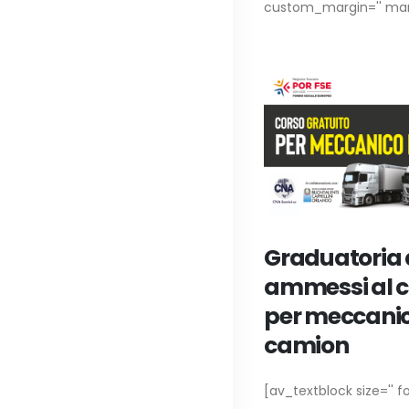
custom_margin='' marg
Graduatoria 
ammessi al c
per meccanici
camion
[av_textblock size='' fo