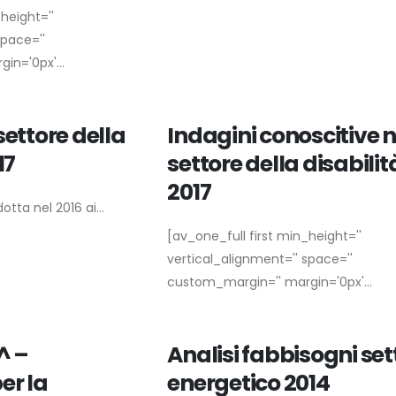
height=''
space=''
in='0px'...
settore della
Indagini conoscitive n
17
settore della disabilit
2017
tta nel 2016 ai...
[av_one_full first min_height=''
vertical_alignment='' space=''
custom_margin='' margin='0px'...
^ –
Analisi fabbisogni set
er la
energetico 2014