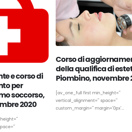
Corso di aggiorname
della qualifica di estet
te e corso di
Piombino, novembre 
to per
imo soccorso,
[av_one_full first min_height=''
vertical_alignment='' space=''
embre 2020
custom_margin='' margin='0px'...
height=''
space=''