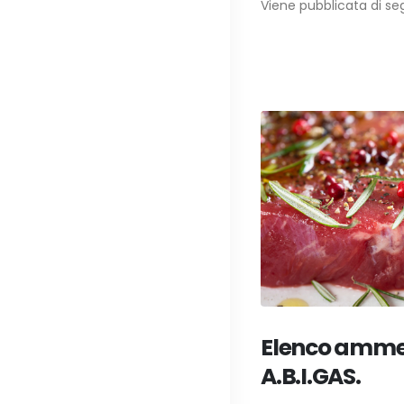
Viene pubblicata di seg
Elenco ammes
A.B.I.GAS.