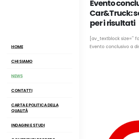
Evento concl
Car&Truck: s
per i risultati
[av_textblock size='' fo
Evento conclusivo a dis
HOME
CHI SIAMO
NEWS
CONTATTI
CARTA E POLITICA DELLA
QUALITÀ
INDAGINI E STUDI