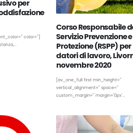
usivo per
oddisfazione
Corso Responsabile d
Servizio Prevenzione e
nt_color='' color='']
Protezione (RSPP) per
tanza,...
datori di lavoro, Livor
novembre 2020
[av_one_full first min_height=''
vertical_alignment='' space=''
custom_margin='' margin='0px'...