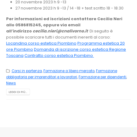
20 novembre 2023 h 9 -13
27 novembre 2023 h 9 -13 / 14 -18 + test scritto 18 - 18.30
Per informazioni ed iscrizioni contattare Cecilia Neri
allo 0586815245, oppure via email
all’indirizzo
cecilia.nieri@cnalivorno.it
Di seguito è
possibile scaricare tutti i documenti inerenti al corso:
Locandina corso estetica Piombino
Programma estetica 20
ore Piombino
Domanda di iscrizione corso estetica Regione
Toscana
Contratto corso estetica Piombino
Corsi in partenza
,
Formazione a libero mercato
,
Formazione
obbligatoria per imprenditori e lavoratori
,
Formazione per dipendenti
,
News
LEGGI DI PIÙ...