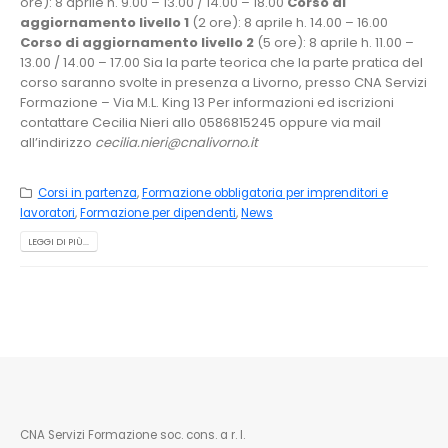
ore): 8 aprile h. 9.00 – 13.00 / 14.00 – 18.00
Corso di
aggiornamento livello 1
(2 ore): 8 aprile h. 14.00 – 16.00
Corso di aggiornamento livello 2
(5 ore): 8 aprile h. 11.00 –
13.00 / 14.00 – 17.00 Sia la parte teorica che la parte pratica del
corso saranno svolte in presenza a Livorno, presso CNA Servizi
Formazione – Via M.L. King 13 Per informazioni ed iscrizioni
contattare Cecilia Nieri allo 0586815245 oppure via mail
all’indirizzo
cecilia.nieri@cnalivorno.it
Corsi in partenza
,
Formazione obbligatoria per imprenditori e
lavoratori
,
Formazione per dipendenti
,
News
LEGGI DI PIÙ...
CNA Servizi Formazione soc. cons. a r. l.