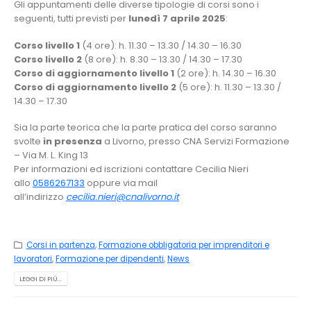
Gli appuntamenti delle diverse tipologie di corsi sono i
seguenti, tutti previsti per
lunedì 7 aprile 2025
:
Corso livello 1
(4 ore): h. 11.30 – 13.30 / 14.30 – 16.30
Corso livello 2
(8 ore): h. 8.30 – 13.30 / 14.30 – 17.30
Corso di aggiornamento livello 1
(2 ore): h. 14.30 – 16.30
Corso di aggiornamento livello 2
(5 ore): h. 11.30 – 13.30 /
14.30 – 17.30
Sia la parte teorica che la parte pratica del corso saranno
svolte
in presenza
a Livorno, presso CNA Servizi Formazione
– Via M. L. King 13
Per informazioni ed iscrizioni contattare Cecilia Nieri
allo
0586267133
oppure via mail
all’indirizzo
cecilia.nieri@cnalivorno.it
Corsi in partenza
,
Formazione obbligatoria per imprenditori e
lavoratori
,
Formazione per dipendenti
,
News
LEGGI DI PIÙ...