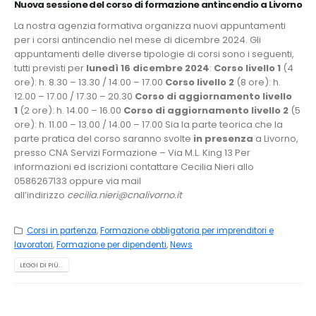
Nuova sessione del corso di formazione antincendio a Livorno
La nostra agenzia formativa organizza nuovi appuntamenti
per i corsi antincendio nel mese di dicembre 2024. Gli
appuntamenti delle diverse tipologie di corsi sono i seguenti,
tutti previsti per
lunedì 16 dicembre 2024
:
Corso livello 1
(4
ore): h. 8.30 – 13.30 / 14.00 – 17.00
Corso livello 2
(8 ore): h.
12.00 – 17.00 / 17.30 – 20.30
Corso di aggiornamento livello
1
(2 ore): h. 14.00 – 16.00
Corso di aggiornamento livello 2
(5
ore): h. 11.00 – 13.00 / 14.00 – 17.00 Sia la parte teorica che la
parte pratica del corso saranno svolte
in presenza
a Livorno,
presso CNA Servizi Formazione – Via M.L. King 13 Per
informazioni ed iscrizioni contattare Cecilia Nieri allo
0586267133 oppure via mail
all’indirizzo
cecilia.nieri@cnalivorno.it
Corsi in partenza
,
Formazione obbligatoria per imprenditori e
lavoratori
,
Formazione per dipendenti
,
News
LEGGI DI PIÙ...