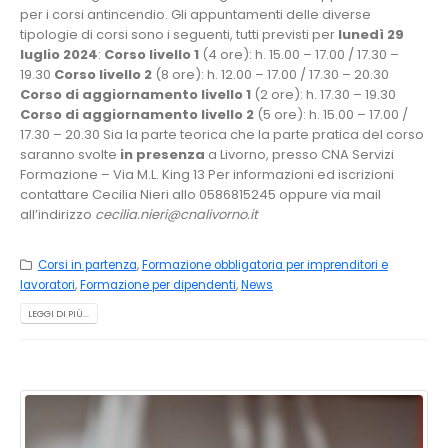
per i corsi antincendio. Gli appuntamenti delle diverse
tipologie di corsi sono i seguenti, tutti previsti per
lunedì 29
luglio 2024
:
Corso livello 1
(4 ore): h. 15.00 – 17.00 / 17.30 –
19.30
Corso livello 2
(8 ore): h. 12.00 – 17.00 / 17.30 – 20.30
Corso di aggiornamento livello 1
(2 ore): h. 17.30 – 19.30
Corso di aggiornamento livello 2
(5 ore): h. 15.00 – 17.00 /
17.30 – 20.30 Sia la parte teorica che la parte pratica del corso
saranno svolte
in presenza
a Livorno, presso CNA Servizi
Formazione – Via M.L. King 13 Per informazioni ed iscrizioni
contattare Cecilia Nieri allo 0586815245 oppure via mail
all’indirizzo
cecilia.nieri@cnalivorno.it
Corsi in partenza
,
Formazione obbligatoria per imprenditori e
lavoratori
,
Formazione per dipendenti
,
News
LEGGI DI PIÙ...