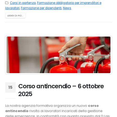
Corsi in partenza
,
Formazione obbligatoria per imprenditori e
lavoratori
,
Formazione per dipendenti
,
News
LEGGI DI PIÙ...
Corso antincendio – 6 ottobre
15
2025
Lug
La nostra agenzia formativa organizza un nuovo
corso
antincendio
rivolto ai lavoratori incaricati della gestione
delle emergenze, in conformità con quanto previsto dal D.Lgs.