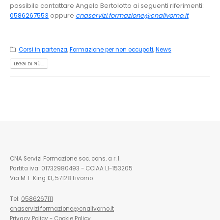
possibile contattare Angela Bertolotto ai seguenti riferimenti:
0586267553
oppure
cnaservizi.formazione@cnalivorno.it
Corsi in partenza
,
Formazione per non occupati
,
News
LEGGI DI PIÙ...
CNA Servizi Formazione soc. cons. a r. l.
Partita iva: 01732980493 - CCIAA LI-153205
Via M. L. King 13, 57128 Livorno
Tel:
0586267111
cnaservizi.formazione@cnalivorno.it
Privacy Policy
-
Cookie Policy