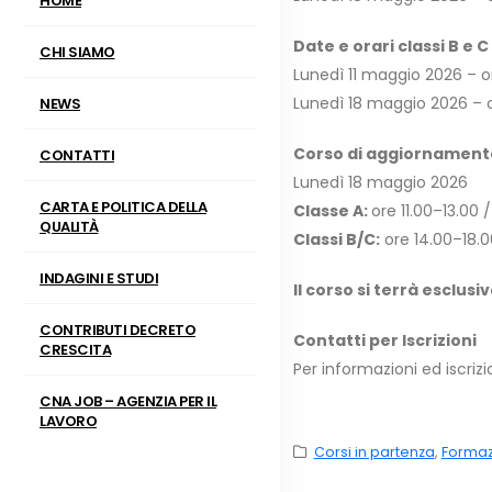
HOME
Date e orari classi B e C 
CHI SIAMO
Lunedì 11 maggio 2026 – o
Lunedì 18 maggio 2026 – o
NEWS
Corso di aggiornamento
CONTATTI
Lunedì 18 maggio 2026
CARTA E POLITICA DELLA
Classe A:
ore 11.00–13.00 
QUALITÀ
Classi B/C:
ore 14.00–18.0
INDAGINI E STUDI
Il corso si terrà esclu
CONTRIBUTI DECRETO
Contatti per Iscrizioni
CRESCITA
Per informazioni ed iscrizi
CNA JOB – AGENZIA PER IL
LAVORO
Corsi in partenza
,
Formazi