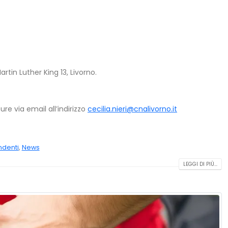
rtin Luther King 13, Livorno.
re via email all’indirizzo
cecilia.nieri@cnalivorno.it
ndenti
,
News
LEGGI DI PIÙ...