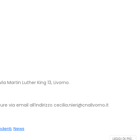
ia Martin Luther King 13, Livorno.
e via email all’indirizzo cecilia.nieri@cnalivorno.it
ndenti
,
News
LEGGI DI PIÙ...