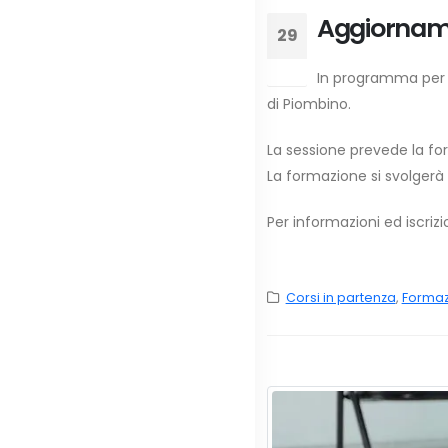
Aggiorname
29
Gen
In programma per l
di Piombino.
La sessione prevede la form
La formazione si svolgerà 
Per informazioni ed iscriz
Corsi in partenza
,
Formazi