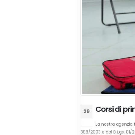
Corsi di pr
29
Dic
La nostra agenzia 
388/2003 e dal D.Lgs. 81/200