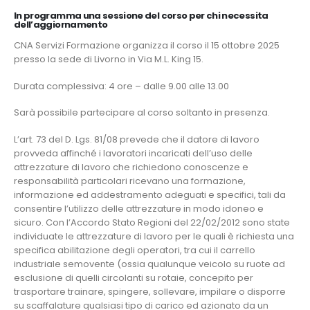
In programma una sessione del corso per chi necessita
dell’aggiornamento
CNA Servizi Formazione organizza il corso il 15 ottobre 2025
presso la sede di Livorno in Via M.L. King 15.
Durata complessiva: 4 ore – dalle 9.00 alle 13.00
Sarà possibile partecipare al corso soltanto in presenza.
L’art. 73 del D. Lgs. 81/08 prevede che il datore di lavoro
provveda affinché i lavoratori incaricati dell’uso delle
attrezzature di lavoro che richiedono conoscenze e
responsabilità particolari ricevano una formazione,
informazione ed addestramento adeguati e specifici, tali da
consentire l’utilizzo delle attrezzature in modo idoneo e
sicuro. Con l’Accordo Stato Regioni del 22/02/2012 sono state
individuate le attrezzature di lavoro per le quali è richiesta una
specifica abilitazione degli operatori, tra cui il carrello
industriale semovente (ossia qualunque veicolo su ruote ad
esclusione di quelli circolanti su rotaie, concepito per
trasportare trainare, spingere, sollevare, impilare o disporre
su scaffalature qualsiasi tipo di carico ed azionato da un