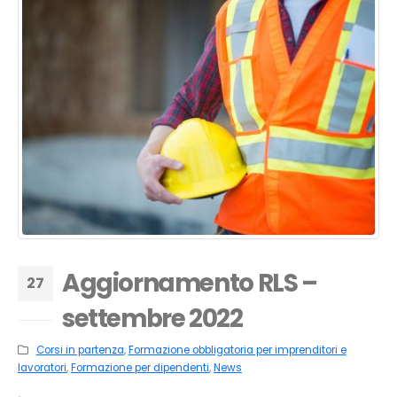
Aggiornamento RLS –
27
settembre 2022
Lug
Corsi in partenza
,
Formazione obbligatoria per imprenditori e
lavoratori
,
Formazione per dipendenti
,
News