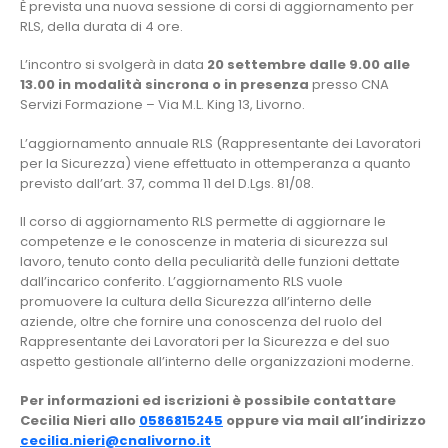
È prevista una nuova sessione di corsi di aggiornamento per
RLS, della durata di 4 ore.
L’incontro si svolgerà in data
20 settembre dalle 9.00 alle
13.00 in modalità sincrona o in presenza
presso CNA
Servizi Formazione – Via M.L. King 13, Livorno.
L’aggiornamento annuale RLS (Rappresentante dei Lavoratori
per la Sicurezza) viene effettuato in ottemperanza a quanto
previsto dall’art. 37, comma 11 del D.Lgs. 81/08.
Il corso di aggiornamento RLS permette di aggiornare le
competenze e le conoscenze in materia di sicurezza sul
lavoro, tenuto conto della peculiarità delle funzioni dettate
dall’incarico conferito. L’aggiornamento RLS vuole
promuovere la cultura della Sicurezza all’interno delle
aziende, oltre che fornire una conoscenza del ruolo del
Rappresentante dei Lavoratori per la Sicurezza e del suo
aspetto gestionale all’interno delle organizzazioni moderne.
Per informazioni ed iscrizioni è possibile contattare
Cecilia Nieri allo
0586815245
oppure via mail all’indirizzo
cecilia.nieri@cnalivorno.it