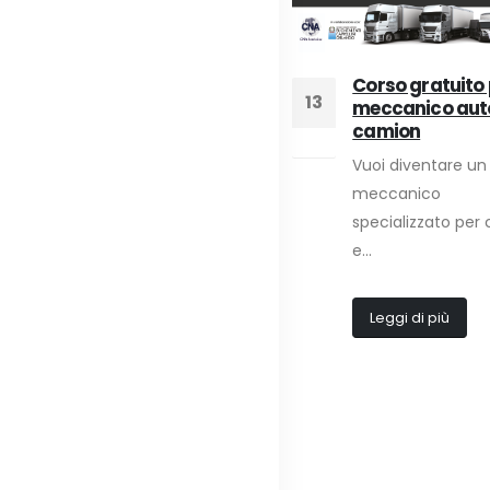
Corso gratuito 
13
meccanico aut
camion
Giu
Evento conclusivo per
Vuoi diventare un
02
Car&Truck:
meccanico
soddisfazione per i
Nov
risultati
specializzato per
e...
[av_textblock size=''
font_color='' color='']
Evento conclusivo a
Leggi di più
distanza,...
Leggi di più