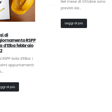
Nel mese di Ottobre sono
Ott
previsti sia...
Leggi di più
si di
iornamento RSPP
la d’Elba febbraio
2
i RSPP Isola d’Elba: i
ssimi appuntamenti
...
ggi di più