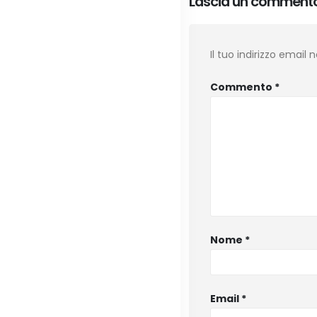
Lascia un comment
Il tuo indirizzo email
Commento
*
Nome
*
Email
*