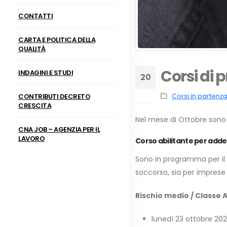
CONTATTI
CARTA E POLITICA DELLA
QUALITÀ
Corsi di 
INDAGINI E STUDI
20
Set
CONTRIBUTI DECRETO
Corsi in partenz
CRESCITA
Nel mese di Ottobre sono 
CNA JOB – AGENZIA PER IL
LAVORO
Corso abilitante per adde
Sono in programma per il 
soccorso, sia per imprese
Rischio medio / Classe A 
lunedì 23 ottobre 2023