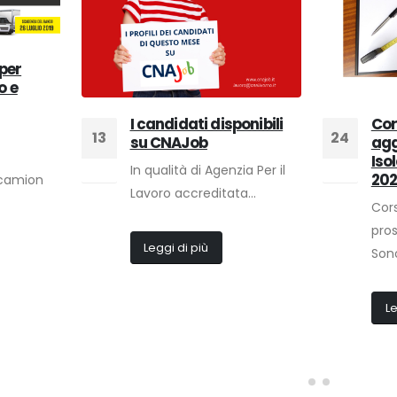
per
o e
I candidati disponibili
Cor
13
24
su CNAJob
agg
Iso
In qualità di Agenzia Per il
Dic
Gen
202
 camion
Lavoro accreditata...
Cors
pro
Leggi di più
Sono
Le