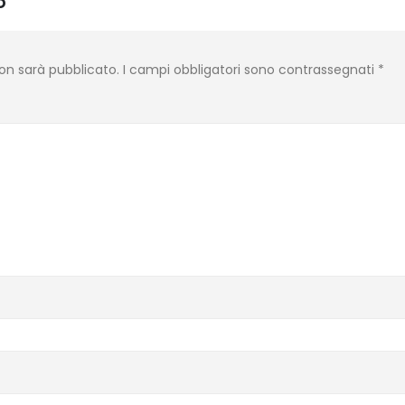
o
 non sarà pubblicato.
I campi obbligatori sono contrassegnati
*