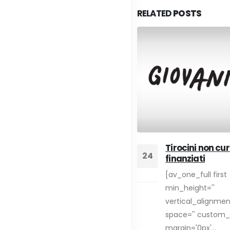
RELATED
POSTS
Tirocini non cur
Nomina del preposto –
24
05
finanziati
11/04/2022 webinar
gratuito
[av_one_full first
Ago
Apr
"Nomina del preposto,
min_height=''
responsabilità e
vertical_alignmen
sanzioni: un nuovo...
space='' custom_
margin='0px'...