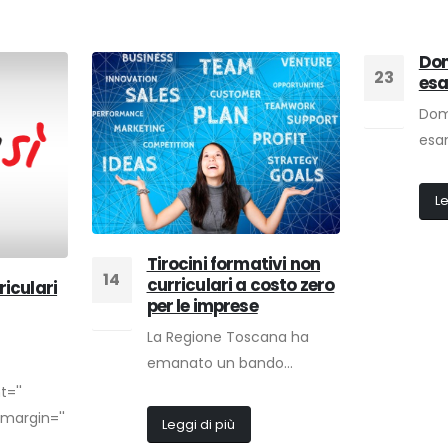
Dom
23
esa
Dom
Feb
esa
Le
Tirocini formativi non
14
curriculari a costo zero
riculari
per le imprese
Nov
La Regione Toscana ha
emanato un bando...
t=''
margin=''
Leggi di più