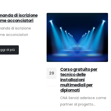
anda di iscrizione
me acconciatori
anda di iscrizione
me acconciatori
ggi di più
Corso gratuito per
29
tecnico delle
installazioni
Ott
multimediali per
diplomati
CNA Servizi aderisce come
partner al progetto...