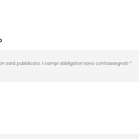
o
 non sarà pubblicato.
I campi obbligatori sono contrassegnati
*