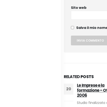
Sito web
Salva il mio nom
RELATED
POSTS
Analisi fabbisogni
Le Imprese e la
20
20
settore energetico 2014
formazione – O
2006
Nell'ambitro del Progetto
Dic
Dic
Studio finalizzato 
Energia finanziato dalla