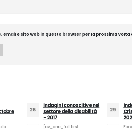
e, email e sito web in questo browser per la prossima vol
Indagini conoscitive nel
Ind
26
29
ttobre
settore della disabilità
Cri
– 2017
202
Giu
Mag
alla
[av_one_full first
Fon