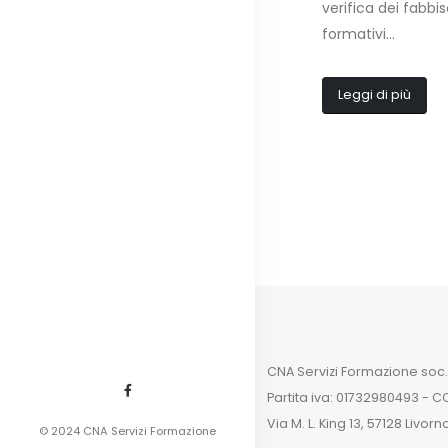
verifica dei fabbi
Provincia...
formativi...
Leggi di più
Leggi di più
CNA Servizi Formazione soc. c
Partita iva: 01732980493 - C
Via M. L. King 13, 57128 Livorn
© 2024 CNA Servizi Formazione