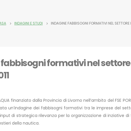
ASA
INDAGINI E STUDI
INDAGINE FABBISOGNI FORMATIVI NEL SETTORE 
fabbisogni formativi nel settor
011
AQUA finanziato dalla Provincia di Livorno nell’ambito del FSE P
izzata un’indagine dei fabbisogni formativi tra le imprese del s
e input di strategica rilevanza per la organizzazione di inziative
stieri della nautica.