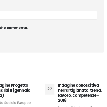
ta che commento.
agine Progetto
Indagine conoscitiva
27
salidi II (gennaio
nell’artigianato: trend,
2)
lavoro, competenze –
Ago
2018
do Sociale Europeo