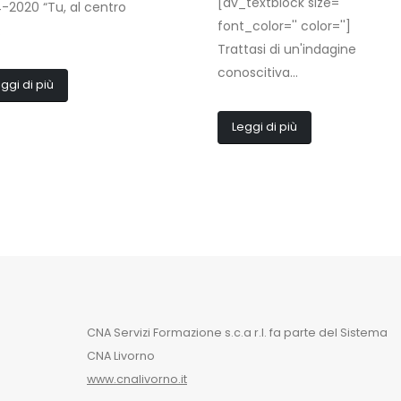
[av_textblock size=''
-2020 “Tu, al centro
font_color='' color='']
.
Trattasi di un'indagine
conoscitiva...
ggi di più
Leggi di più
CNA Servizi Formazione s.c.a r.l. fa parte del Sistema
CNA Livorno
www.cnalivorno.it