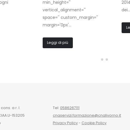
sogni
min_height=''
2014
vertical_alignment=''
dei..
space='' custom_margin=''
margin='0px'...
Le
Leggi di più
ons. a r. l.
Tel:
0586267111
CIAA LI-153205
cnaservizi.formazione@cnalivorno.it
o
Privacy Policy
-
Cookie Policy