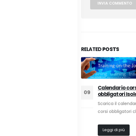
RELATED
POSTS
Calendario cor
09
obbligatori Isol
Scarica il calendar
Ago
corsi obbligatori c
Tirocini formativi non
14
curriculari a costo zero
Leggi di più
per le imprese