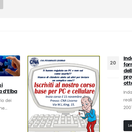
Ind
20
for
del
Dic
pro
ott
si
a d’Elba
Inda
real
io dei
2007
he...
Le