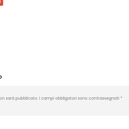
o
 non sarà pubblicato.
I campi obbligatori sono contrassegnati
*