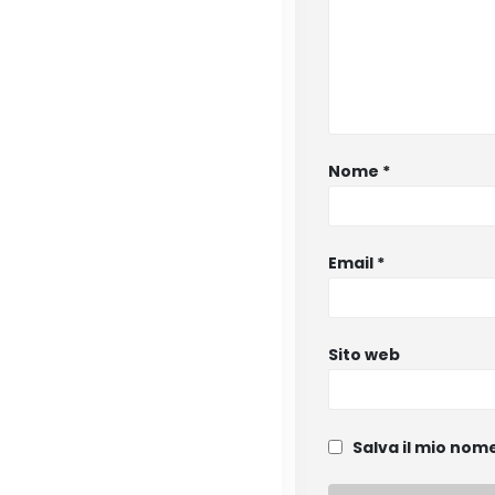
Nome
*
Email
*
Sito web
Salva il mio nom