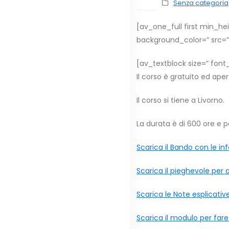
Nov
Senza categoria
[av_one_full first min_h
background_color=” src=”
[av_textblock size=” font_
Il corso è gratuito ed ape
Il corso si tiene a Livorno.
La durata è di 600 ore e p
Scarica il Bando con le i
Scarica il pieghevole per 
Scarica le Note esplicativ
Scarica il modulo per fare