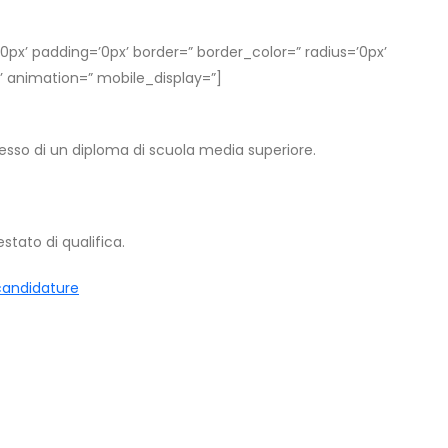
px’ padding=’0px’ border=” border_color=” radius=’0px’
 animation=” mobile_display=”]
ssesso di un diploma di scuola media superiore.
stato di qualifica.
 candidature