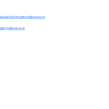
a.bertolotto@cnalivorno.it
ri@cnalivorno.it