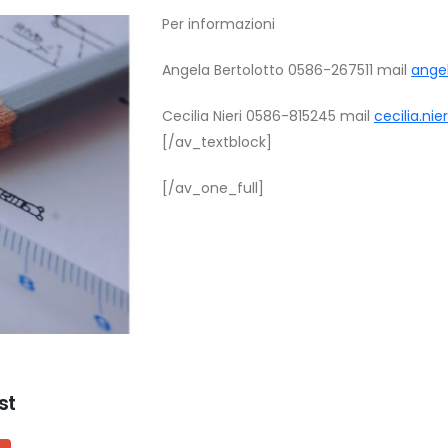
Per informazioni
Angela Bertolotto 0586-267511 mail
angel
Cecilia Nieri 0586-815245 mail
cecilia.nie
[/av_textblock]
[/av_one_full]
st