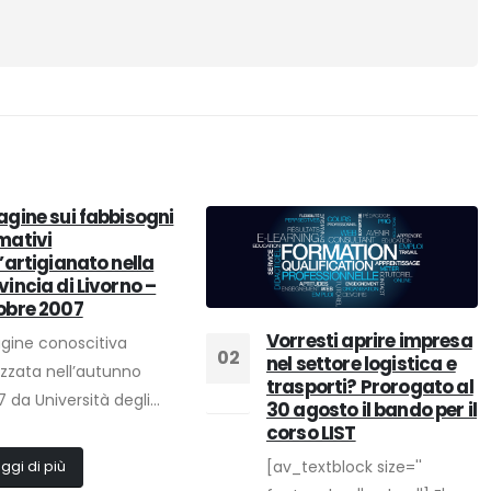
agine sui fabbisogni
mativi
l’artigianato nella
vincia di Livorno –
obre 2007
Vorresti aprire impresa
gine conoscitiva
02
nel settore logistica e
izzata nell’autunno
trasporti? Prorogato al
Ago
 da Università degli...
30 agosto il bando per il
corso LIST
[av_textblock size=''
ggi di più