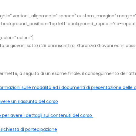
eight=” vertical_alignment=” space=” custom_margin=” margin=’0
 background_position=’top left’ background_repeat=’no-repeat’
color=” color=”]
rto ai giovani sotto i 29 anni iscritti a Garanzia Giovani ed in po
ermette, a seguito di un esame finale, il conseguimento dell’atte
nformazioni sulle modalità ed i documenti di presentazione delle
avere un riassunto del corso
e per avere i dettagli sui contenuti del corso
 richiesta di partecipazione