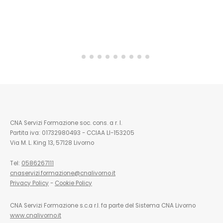
CNA Servizi Formazione soc. cons. a r. l.
Partita iva: 01732980493 - CCIAA LI-153205
Via M. L. King 13, 57128 Livorno
Tel:
0586267111
cnaservizi.formazione@cnalivorno.it
Privacy Policy
-
Cookie Policy
CNA Servizi Formazione s.c.a r.l. fa parte del Sistema CNA Livorno
www.cnalivorno.it