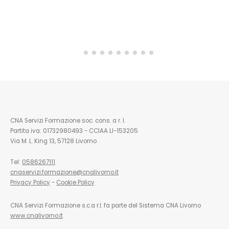
CNA Servizi Formazione soc. cons. a r. l.
Partita iva: 01732980493 - CCIAA LI-153205
Via M. L. King 13, 57128 Livorno
Tel:
0586267111
cnaservizi.formazione@cnalivorno.it
Privacy Policy
-
Cookie Policy
CNA Servizi Formazione s.c.a r.l. fa parte del Sistema CNA Livorno
www.cnalivorno.it