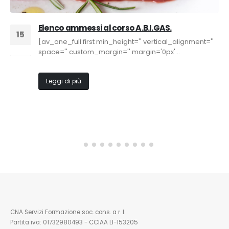
Elenco ammessi al corso A.B.I.GAS.
15
[av_one_full first min_height='' vertical_alignment=''
Mag
space='' custom_margin='' margin='0px'...
Leggi di più
CNA Servizi Formazione soc. cons. a r. l.
Partita iva: 01732980493 - CCIAA LI-153205