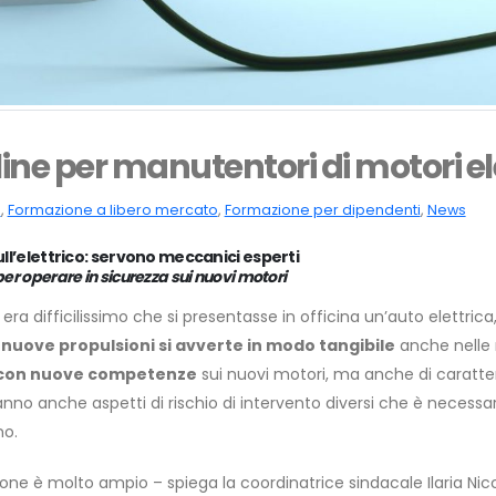
ine per manutentori di motori el
a
,
Formazione a libero mercato
,
Formazione per dipendenti
,
News
sull’elettrico: servono meccanici esperti
er operare in sicurezza sui nuovi motori
 era difficilissimo che si presentasse in officina un’auto elettrica
 nuove propulsioni si avverte in modo tangibile
anche nelle 
 con nuove competenze
sui nuovi motori, ma anche di carattere
 hanno anche aspetti di rischio di intervento diversi che è necess
no.
azione è molto ampio – spiega la coordinatrice sindacale Ilaria N