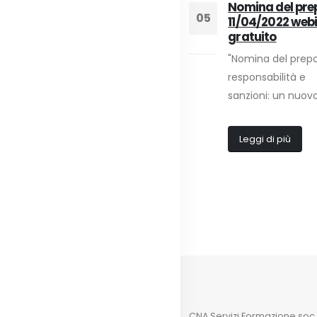
02
Car&Truck:
Nomina del pre
05
soddisfazione per i
11/04/2022 web
Nov
risultati
gratuito
Apr
[av_textblock size=''
"Nomina del prepo
font_color='' color='']
responsabilità e
Evento conclusivo a
sanzioni: un nuovo.
distanza,...
Leggi di più
Leggi di più
CNA Servizi Formazione soc. c