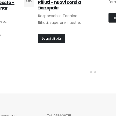
06
Rifiuti – nuovi corsi a
form
posto –
fine aprile
inar
Apr
Responsabile Tecnico
Le
sto,
Rifiuti: superare il test è...
..
Leggi di più
ons. a r. l.
Tel:
0586267111