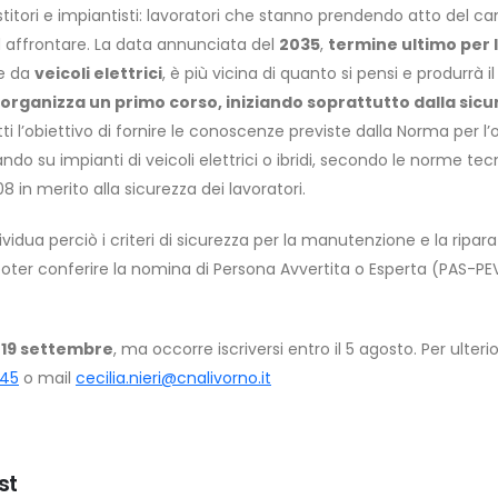
lestitori e impiantisti: lavoratori che stanno prendendo atto del c
d affrontare. La data annunciata del
2035
,
termine ultimo per 
e da
veicoli elettrici
, è più vicina di quanto si pensi e produrrà
organizza un primo corso, iniziando soprattutto dalla sicu
tti l’obiettivo di fornire le conoscenze previste dalla Norma per l
ando su impianti di veicoli elettrici o ibridi, secondo le norme t
08 in merito alla sicurezza dei lavoratori.
ndividua perciò i criteri di sicurezza per la manutenzione e la ripar
ter conferire la nomina di Persona Avvertita o Esperta (PAS-PEV) 
 e 19 settembre
, ma occorre iscriversi entro il 5 agosto. Per ulter
245
o mail
cecilia.nieri@cnalivorno.it
st