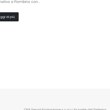
ativo a Piombino con...
ggi di più
CNA Servizi Formazione s.c.a r.l. fa parte del Sistema