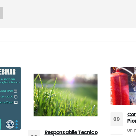
Cor
09
Pio
Un 
Feb
Responsabile Tecnico