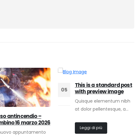
This is a standard post
05
with preview image
Quisque elementum nibh
Lug
at dolor pellentesque, a...
so antincendio –
mbino 16 marzo 2026
Leggi di più
nuovo appuntamento