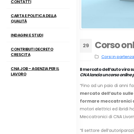
CONTATTI
CARTA E POLITICA DELLA
QUALITÀ
INDAGINI E STUDI
Corso onl
29
CONTRIBUTI DECRETO
CRESCITA
Lug
Corsi in partenz
CNA JOB – AGENZIA PER IL
Il mercato dell’auto vira 
LAVORO
CNA lancia un corso online p
“Fino ad un paio di anni fa
mercato dell’auto sulle
formare meccatronici
motori elettrici ed ibridi
Meccatronici di CNA Livor
“Il settore dell’autoripar