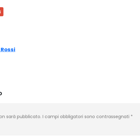
 Rossi
o
 non sarà pubblicato.
I campi obbligatori sono contrassegnati
*