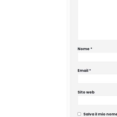
Nome
*
Email
*
Sito web
Salva il mio nom