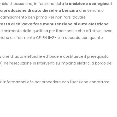
ambio di passo che, in funzione della
transizione ecologica
, il
la produzione di auto diesel e a benzina
che verranno
 il cambiamento ben prima. Per non farsi trovare
rezza di chi deve fare manutenzione di auto elettriche
’ottenimento della qualifica per il personale che effettua lavori
ecniche di riferimento CEI EN 11-27 e in accordo con quanto
azione di auto elettriche ed ibride e costituisce il prerequisito
nell’esecuzione di interventi su impianti elettrici a bordo del
iori informazioni e/o per procedere con l’iscrizione contattare