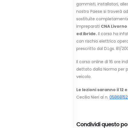
gommisti, installatori, al
nostro Paese si troverà a
sostituite completament
impreparati
CNA Livorno 
ed ibride.
Il corso ha infa
con rischio elettrico oper
prescritto dal D.Lgs. 81/20
Il corso online di 16 ore i
dettato dalla Norma per po
veicolo.
Le lezioni saranno il 12
Cecilia Nieri al n.
0586815
Condividi questo po